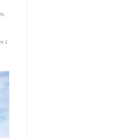
fs
,
nt 2