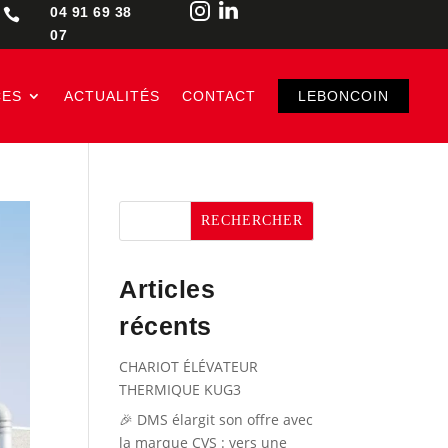
04 91 69 38

07
CES
ACTUALITÉS
CONTACT
LEBONCOIN
RECHERCHER
Articles
récents
CHARIOT ÉLÉVATEUR
THERMIQUE KUG3
🎉 DMS élargit son offre avec
la marque CVS : vers une