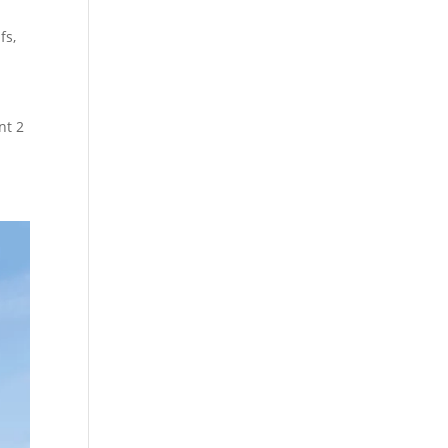
fs
,
nt 2