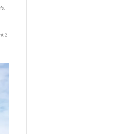
fs
,
nt 2