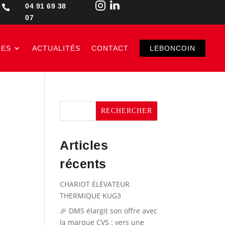
04 91 69 38

07
CES
ACTUALITÉS
CONTACT
LEBONCOIN
RECHERCHER
Articles
récents
CHARIOT ÉLÉVATEUR
THERMIQUE KUG3
🎉 DMS élargit son offre avec
la marque CVS : vers une