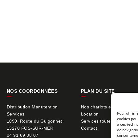
NOS COORDONNÉES
PLAN DU SITE
Distribution Manutention
Nos chariots élévateurs
Pour offrir 
Services
Location
cookies pour
1090, Route du Guigonnet
Services toutes marques
à ces techn
13270 FOS-SUR-MER
Contact
de navigatio
04 91 69 38 07
consentement