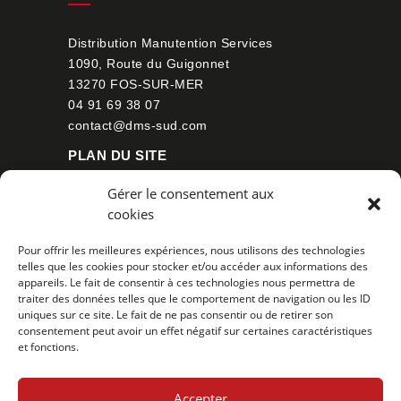
Distribution Manutention Services
1090, Route du Guigonnet
13270 FOS-SUR-MER
04 91 69 38 07
contact@dms-sud.com
PLAN DU SITE
Gérer le consentement aux
cookies
Nos chariots élévateurs
Location
Pour offrir les meilleures expériences, nous utilisons des technologies
Services toutes marques
telles que les cookies pour stocker et/ou accéder aux informations des
Contact
appareils. Le fait de consentir à ces technologies nous permettra de
traiter des données telles que le comportement de navigation ou les ID
SUIVEZ-NOUS
uniques sur ce site. Le fait de ne pas consentir ou de retirer son
consentement peut avoir un effet négatif sur certaines caractéristiques
et fonctions.
Accepter