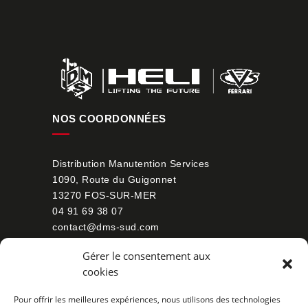
NOS COORDONNÉES
Distribution Manutention Services
1090, Route du Guigonnet
13270 FOS-SUR-MER
04 91 69 38 07
contact@dms-sud.com
PLAN DU SITE
Gérer le consentement aux
cookies
Nos chariots élévateurs
Pour offrir les meilleures expériences, nous utilisons des technologies