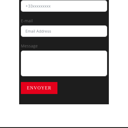
E-mail
Message
ENVOYER