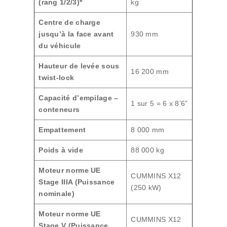
(rang 1/2/3)*
kg
Centre de charge
jusqu’à la face avant
930 mm
du véhicule
Hauteur de levée sous
16 200 mm
twist-lock
Capacité d’empilage –
1 sur 5 = 6 x 8’6”
conteneurs
Empattement
8 000 mm
Poids à vide
88 000 kg
Moteur norme UE
CUMMINS X12
Stage IIIA (Puissance
(250 kW)
nominale)
Moteur norme UE
CUMMINS X12
Stage V (Puissance